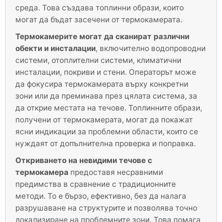
среда. Това създава топлинни образи, които
могат да бъдат засечени от термокамерата.
Термокамерите могат да сканират различни
обекти и инсталации
, включително водопроводни
системи, отоплителни системи, климатични
инсталации, покриви и стени. Операторът може
да фокусира термокамерата върху конкретни
зони или да преминава през цялата система, за
да открие местата на течове. Топлинните образи,
получени от термокамерата, могат да покажат
ясни индикации за проблемни области, които се
нуждаят от допълнителна проверка и поправка.
Откриването на невидими течове с
термокамера
предоставя несравними
предимства в сравнение с традиционните
методи. То е бързо, ефективно, без да налага
разрушаване на структурите и позволява точно
локализиране на проблемните зони. Това помага