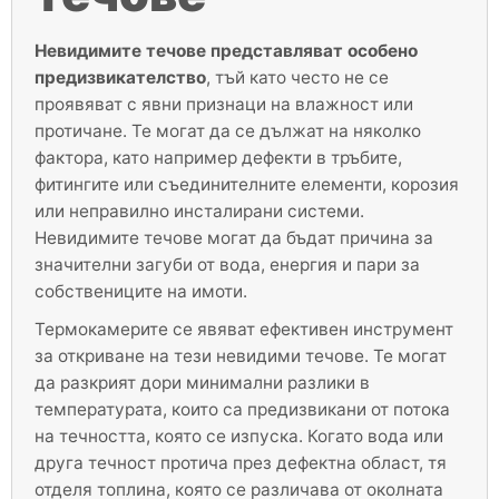
Невидимите течове представляват особено
предизвикателство
, тъй като често не се
проявяват с явни признаци на влажност или
протичане. Те могат да се дължат на няколко
фактора, като например дефекти в тръбите,
фитингите или съединителните елементи, корозия
или неправилно инсталирани системи.
Невидимите течове могат да бъдат причина за
значителни загуби от вода, енергия и пари за
собствениците на имоти.
Термокамерите се явяват ефективен инструмент
за откриване на тези невидими течове. Те могат
да разкрият дори минимални разлики в
температурата, които са предизвикани от потока
на течността, която се изпуска. Когато вода или
друга течност протича през дефектна област, тя
отделя топлина, която се различава от околната