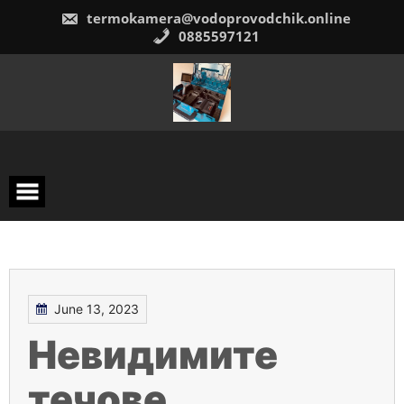
Skip
termokamera@vodoprovodchik.online
to
content
0885597121
June 13, 2023
Невидимите
течове