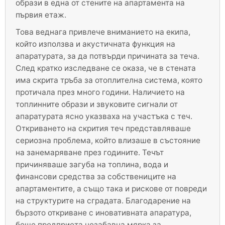
образи в една от стените на апартамента на
първия етаж.
Това веднага привлече вниманието на екипа,
който използва и акустичната функция на
апаратурата, за да потвърди причината за теча.
След кратко изследване се оказа, че в стената
има скрита тръба за отоплителна система, която
протичала през много години. Наличието на
топлинните образи и звуковите сигнали от
апаратурата ясно указваха на участъка с теч.
Откриването на скрития теч представляваше
сериозна проблема, който влизаше в състояние
на занемаряване през годините. Течът
причиняваше загуба на топлина, вода и
финансови средства за собствениците на
апартаментите, а също така и рискове от повреди
на структурите на сградата. Благодарение на
бързото откриване с иновативната апаратура,
беше предприета незабавна мярка за