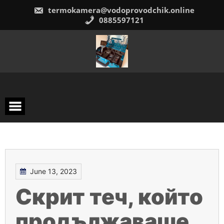
Skip
termokamera@vodoprovodchik.online
to
content
0885597121
June 13, 2023
Скрит теч, който
продължаваше