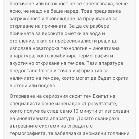
протичане или влажност не се забелязваха, беше
ясно, че нещо не беше наред. Това предизвика
загриженост и провеждане на проучвания за
откриване на причината. За да се разбере
причината за високите сметки за вода и
отопление, екип от професионалисти реши да
използва новаторска технология – иновативна
апаратура, която комбинира термография и
акустично откриване на течове. Тази апаратура
предоставя бърза и точна информация за
наличието на течове, които могат да бъдат скрити
в стени или подове.
Откриване на сериозния скрит теч Екипът на
специалисти беше изненадан от резултатите,
които получиха след само 10 минути от използван
на иновативната апаратура. Докато сканираха
вътрешните системи на сградата с
термографията, те забелязаха аномални топлинни